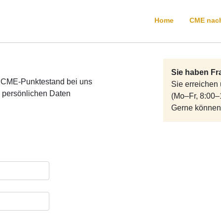
Home
CME nac
Aller
Sie haben Fr
Allg
n CME-Punktestand bei uns
Sie erreichen
Angi
e persönlichen Daten
(Mo–Fr, 8:00–
Derm
Gerne können
Gast
Gynä
Häma
Immu
Infek
Kard
Neur
Onko