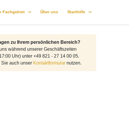
h Fachgebiet
Über uns
Starthilfe
gologie
5 Schritte
agen zu Ihrem persönlichen Bereich?
emeinmedizin
FAQ
 uns während unserer Geschäftszeiten
ologie
17:00 Uhr) unter +49 821 - 27 14 00 05.
atologie
 Sie auch unser
Kontaktformular
nutzen.
roenterologie
kologie
tologie
nologie
tiologie
iologie
ologie
logie